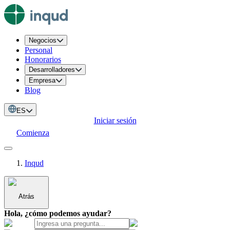
Negocios
Personal
Honorarios
Desarrolladores
Empresa
Blog
ES
Iniciar sesión
Comienza
Inqud
Atrás
Hola, ¿cómo podemos ayudar?