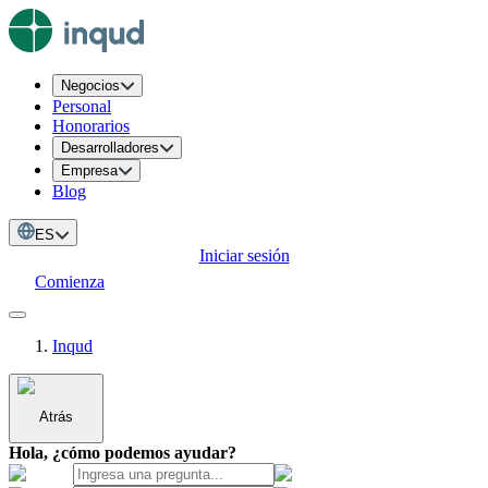
Negocios
Personal
Honorarios
Desarrolladores
Empresa
Blog
ES
Iniciar sesión
Comienza
Inqud
Atrás
Hola, ¿cómo podemos ayudar?