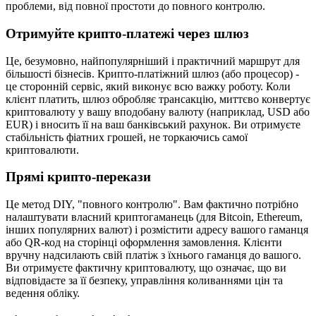
проблеми, від повної простоти до повного контролю.
Отримуйте крипто-платежі через шлюз
Це, безумовно, найпопулярніший і практичний маршрут для
більшості бізнесів. Крипто-платіжний шлюз (або процесор) -
це сторонній сервіс, який виконує всю важку роботу. Коли
клієнт платить, шлюз обробляє трансакцію, миттєво конвертує
криптовалюту у вашу вподобану валюту (наприклад, USD або
EUR) і вносить її на ваш банківський рахунок. Ви отримуєте
стабільність фіатних грошей, не торкаючись самої
криптовалюти.
Прямі крипто-перекази
Це метод DIY, "повного контролю". Вам фактично потрібно
налаштувати власний криптогаманець (для Bitcoin, Ethereum,
інших популярних валют) і розмістити адресу вашого гаманця
або QR-код на сторінці оформлення замовлення. Клієнти
вручну надсилають свій платіж з їхнього гаманця до вашого.
Ви отримуєте фактичну криптовалюту, що означає, що ви
відповідаєте за її безпеку, управління коливаннями цін та
ведення обліку.