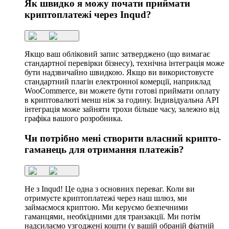
Як швидко я можу почати приймати
криптоплатежі через Inqud?
Якщо ваш обліковий запис затверджено (що вимагає
стандартної перевірки бізнесу), технічна інтеграція може
бути надзвичайно швидкою. Якщо ви використовуєте
стандартний плагін електронної комерції, наприклад
WooCommerce, ви можете бути готові приймати оплату
в криптовалюті менш ніж за годину. Індивідуальна API
інтеграція може зайняти трохи більше часу, залежно від
графіка вашого розробника.
Чи потрібно мені створити власний крипто-
гаманець для отримання платежів?
Не з Inqud! Це одна з основних переваг. Коли ви
отримуєте криптоплатежі через наш шлюз, ми
займаємося криптою. Ми керуємо безпечними
гаманцями, необхідними для транзакції. Ми потім
надсилаємо узгоджені кошти (у вашій обраній фіатній