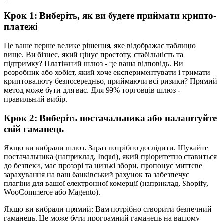
Крок 1: Виберіть, як ви будете приймати крипто-
платежі
Це ваше перше велике рішення, яке відображає таблицю
вище. Ви бізнес, який цінує простоту, стабільність та
підтримку? Платіжний шлюз - це ваша відповідь. Ви
розробник або хобіст, який хоче експериментувати і тримати
криптовалюту безпосередньо, приймаючи всі ризики? Прямий
метод може бути для вас. Для 99% торговців шлюз -
правильний вибір.
Крок 2: Виберіть постачальника або налаштуйте
свій гаманець
Якщо ви вибрали шлюз: Зараз потрібно дослідити. Шукайте
постачальника (наприклад, Inqud), який пріоритетно ставиться
до безпеки, має прозорі та низькі збори, пропонує миттєве
зарахування на ваш банківський рахунок та забезпечує
плагіни для вашої електронної комерції (наприклад, Shopify,
WooCommerce або Magento).
Якщо ви вибрали прямий: Вам потрібно створити безпечний
гаманець. Це може бути програмний гаманець на вашому