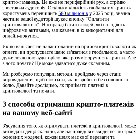
крипто-гаманець. Це вже не периферійний рух, а стрімко
зростаюча аудиторія. Оскільки кількість глобальних крипто-
користувачів перевищить
580 мільйонів
у 2025 році, значна
частина вашої аудиторії шукає кнопку "Оплатити
криптовалютою". Насправді багато людей, які володіють
цифровими активами, зацікавлені в їх використанні для
онлайн-покупок.
Якщо ваш сайт не налаштований на прийом криптовалюти як
оплати, ви пропускаєте шанс зв'язатися з глобальною, а часто
дуже лояльною аудиторією, яка розуміє зручність крипти. Але
з чого почати? Це може здаватися дуже складним.
Ми розберемо популярні методи, пройдемо через етапи
впровадження, щоб показати, як це зробити без головного
болю. Давайте дослідимо, як приймати платежі в
криптовалюті та почати.
3 способи отримання крипто-платежів
на вашому веб-сайті
З'ясування того, як отримувати платежі в криптовалюті, може
виглядати дещо складно, але насправді все зводиться до трьох
основних моделей, кожен шлях має свої переваги та