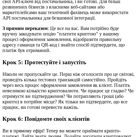
свої API-ключі від постачальника, і ви готові. Для більш
розвинених бізнесів з власними веб-сайтами або
маркетплейсами ваш технічний фахівець може використати
API постачальника для безшовної інтеграції.
З прямим переказом
: Це все на вас. Вам потрібно буде
вручну закодувати опцію "платити криптою" у вашому
процесі оформлення замовлення, відобразити правильну
адресу гаманця та QR-код і знайти спосіб підтвердити, що
платіж був отриманий.
Крок 5: Протестуйте і запустіть
Ніколи не пропускайте це. Перш ніж оголосити про це світові,
проведіть кілька тестових транзакцій самостійно. Пройдіть
через весь процес оформлення замовлення як клієнт. Платіть
невеликою кількістю криптовалюти. Чи працює це гладко? Чи
отримуєте ви підтвердження? Чи потрапляють гроші (або
крипто) в потрібне місце? Як тільки ви підтвердите, що все
працює, ви готові перевести важіль.
Крок 6: Повідомте своїх клієнтів
Ви в прямому ефірі! Тепер ви можете приймати крипто-
платежі. Дайте знати людям. Додайте логотипи криптовалют,