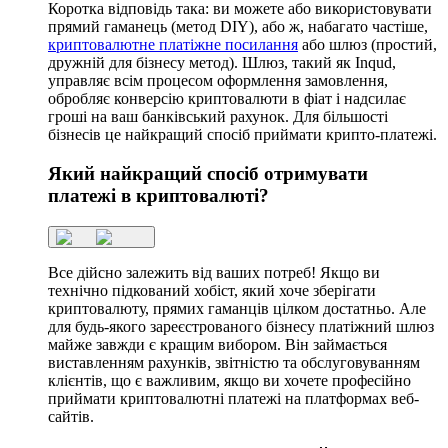
Коротка відповідь така: ви можете або використовувати
прямий гаманець (метод DIY), або ж, набагато частіше,
криптовалютне платіжне посилання
або шлюз (простий,
дружній для бізнесу метод). Шлюз, такий як Inqud,
управляє всім процесом оформлення замовлення,
обробляє конверсію криптовалюти в фіат і надсилає
гроші на ваш банківський рахунок. Для більшості
бізнесів це найкращий спосіб приймати крипто-платежі.
Який найкращий спосіб отримувати
платежі в криптовалюті?
Все дійсно залежить від ваших потреб! Якщо ви
технічно підкований хобіст, який хоче зберігати
криптовалюту, прямих гаманців цілком достатньо. Але
для будь-якого зареєстрованого бізнесу платіжний шлюз
майже завжди є кращим вибором. Він займається
виставленням рахунків, звітністю та обслуговуванням
клієнтів, що є важливим, якщо ви хочете професійно
приймати криптовалютні платежі на платформах веб-
сайтів.