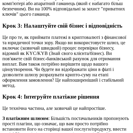
комп'ютері або апаратний гаманець (який є набагато більш
безпечним). Ви на 100% відповідальні за захист "приватних
ключів" цього гаманця.
Крок 3: Налаштуйте свій бізнес і відповідність
Це про те, як приймати платежі в криптовалюті з фінансової
та юридичної точки зору. Якщо ви використовуєте шлюз, це
включає (зазвичай швидкий) процес перевірки бізнесу,
відомий як KYC/KYB (Знай свого клієнта/бізнес). Ви
пов'яжете свій бізнес-банківський рахунок для отримання
виплат. Вам також потрібно вирішити щодо вашого
ціноутворення. Чи будете ви відображати ціни в фіаті і
дозволити шлюзу розрахувати крипто-суму на етапі
оформлення замовлення? Це найпоширеніший і стабільний
метод.
Крок 4: Інтегруйте платіжне рішення
Це технічна частина, але зазвичай це найпростіше.
З платіжним шлюзом
: Більшість постачальників пропонують
прості плагіни, що означає, що вам просто потрібно
встановити його на сторінці вашої послуги/продукту, ввести