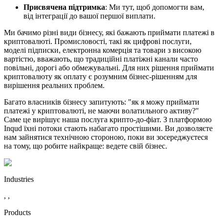
Присвячена підтримка
: Ми тут, щоб допомогти вам,
від інтеграції до вашої першої виплати.
Ми бачимо різні види бізнесу, які бажають приймати платежі в
криптовалюті. Промисловості, такі як цифрові послуги,
моделі підписки, електронна комерція та товари з високою
вартістю, вважають, що традиційні платіжні канали часто
повільні, дорогі або обмежувальні. Для них рішення приймати
криптовалюту як оплату є розумним бізнес-рішенням для
вирішення реальних проблем.
Багато власників бізнесу запитують: "як я можу приймати
платежі у криптовалюті, не маючи волатильного активу?"
Саме це вирішує наша послуга крипто-до-фіат. З платформою
Inqud їхні потоки стають набагато простішими. Ви дозволяєте
нам зайнятися технічною стороною, поки ви зосереджуєтеся
на тому, що робите найкраще: ведете свій бізнес.
Industries
, ,
Products