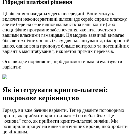
Гібридні платіжні рішення
Ці рішення знаходяться десь посередині. Вони можуть
включати неконсервативні шлюзи (де сервіс сприяє платежу,
але не бере на себе відповідальність за ваші кошти) або
специфічне програмне забезпечення, яке інтегрується з
вашими власними гаманцями. Ця модель зазвичай вимагає
більше технічних знань і часу для налаштування, ніж простий
шлюз, однак вона пропонує більше контролю та потенційних
варіантів масштабування, ніж метод прямих переказів.
Ось швидке порівняння, щоб допомогти вам візуалізувати
варіанти:
Як інтегрувати крипто-платежі:
покрокове керівництво
Гаразд, ви вже бачили варіанти. Тепер давайте поговоримо
про те, як приймати крипто-платежі на веб-сайтах. Це
„основа“ того, як приймати крипто-платежі онлайн. Ми
розширили процес на кілька логічніших кроків, щоб зробити
це чіткішим.