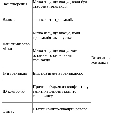
Мітка часу, що вказує, коли була
Час створення
створена транзакція.
Валюта
Тип валюти транзакції.
Мітка часу, що вказує, коли
транзакція закінчується.
Дані тимчасової
мітки
Мітка часу, що вказує час
останнього оновлення
Виконання
транзакції.
контракту
Ім'я транзакції
Ім'я, пов'язане з транзакцією.
Причина будь-яких конфліктів у
ID контролю
запиті на депозит крипто-
еквайрингу.
Статус крипто-еквайрингового
Статус