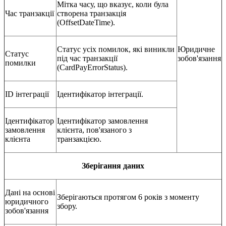
Мітка часу, що вказує, коли була
Час транзакції
створена транзакція
(OffsetDateTime).
Статус усіх помилок, які виникли
Юридичне
Статус
під час транзакції
зобов'язання
помилки
(CardPayErrorStatus).
ID інтеграції
Ідентифікатор інтеграції.
Ідентифікатор
Ідентифікатор замовлення
замовлення
клієнта, пов'язаного з
клієнта
транзакцією.
Зберігання даних
Дані на основі
Зберігаються протягом 6 років з моменту
юридичного
збору.
зобов'язання