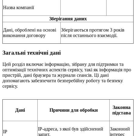
Назва компанії
Зберігання даних
Дані, оброблені на основі
Зберігаються протягом 3 років
виконання договору
після останнього взаємодії.
Загальні технічні дані
Цей розділ включає інформацію, зібрану для підтримки та
оптимізації технічних аспектів сервісу, такі як інформація про
пристрій, дані браузера та журнали сеансів. Ці дані
допомагають забезпечити безперебійну роботу та безпеку
сервісу.
Законна
Дані
Причини для обробки
підстава
IP-адреса, з якої був здійснений
Законний
IP
запит.
інтерес