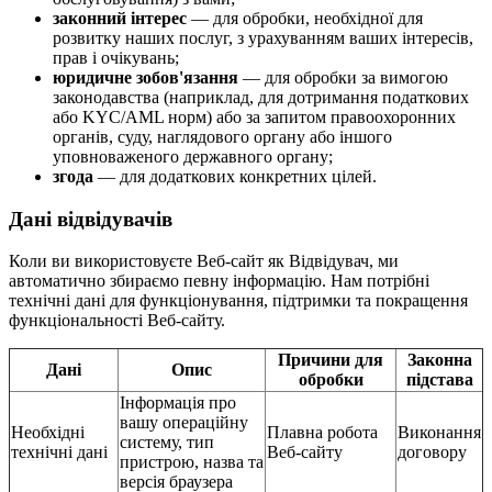
законний інтерес
— для обробки, необхідної для
розвитку наших послуг, з урахуванням ваших інтересів,
прав і очікувань;
юридичне зобов'язання
— для обробки за вимогою
законодавства (наприклад, для дотримання податкових
або KYC/AML норм) або за запитом правоохоронних
органів, суду, наглядового органу або іншого
уповноваженого державного органу;
згода
— для додаткових конкретних цілей.
Дані відвідувачів
Коли ви використовуєте Веб-сайт як Відвідувач, ми
автоматично збираємо певну інформацію. Нам потрібні
технічні дані для функціонування, підтримки та покращення
функціональності Веб-сайту.
Причини для
Законна
Дані
Опис
обробки
підстава
Інформація про
вашу операційну
Необхідні
Плавна робота
Виконання
систему, тип
технічні дані
Веб-сайту
договору
пристрою, назва та
версія браузера