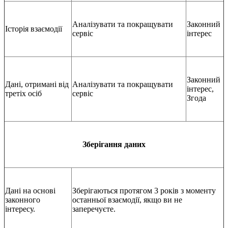
Аналізувати та покращувати
Законний
Історія взаємодії
сервіс
інтерес
Законний
Дані, отримані від
Аналізувати та покращувати
інтерес,
третіх осіб
сервіс
Згода
Зберігання даних
Дані на основі
Зберігаються протягом 3 років з моменту
законного
останньої взаємодії, якщо ви не
інтересу.
заперечуєте.