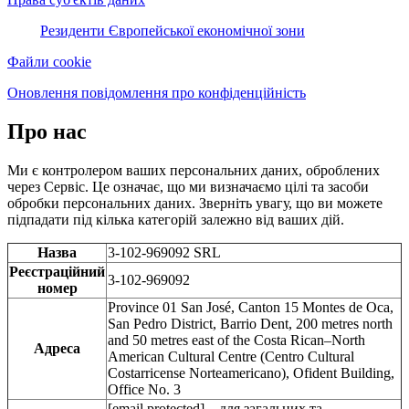
Резиденти Європейської економічної зони
Файли cookie
Оновлення повідомлення про конфіденційність
Про нас
Ми є контролером ваших персональних даних, оброблених
через Сервіс. Це означає, що ми визначаємо цілі та засоби
обробки персональних даних. Зверніть увагу, що ви можете
підпадати під кілька категорій залежно від ваших дій.
Назва
3-102-969092 SRL
Реєстраційний
3-102-969092
номер
Province 01 San José, Canton 15 Montes de Oca,
San Pedro District, Barrio Dent, 200 metres north
and 50 metres east of the Costa Rican–North
Адреса
American Cultural Centre (Centro Cultural
Costarricense Norteamericano), Ofident Building,
Office No. 3
[email protected]
– для загальних та