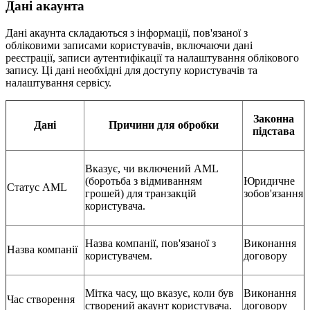
Дані акаунта
Дані акаунта складаються з інформації, пов'язаної з
обліковими записами користувачів, включаючи дані
реєстрації, записи аутентифікації та налаштування облікового
запису. Ці дані необхідні для доступу користувачів та
налаштування сервісу.
Законна
Дані
Причини для обробки
підстава
Вказує, чи включений AML
(боротьба з відмиванням
Юридичне
Статус AML
грошей) для транзакцій
зобов'язання
користувача.
Назва компанії, пов'язаної з
Виконання
Назва компанії
користувачем.
договору
Мітка часу, що вказує, коли був
Виконання
Час створення
створений акаунт користувача.
договору