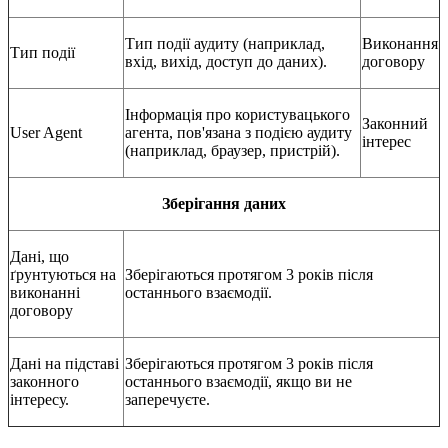
Тип події аудиту (наприклад,
Виконання
Тип події
вхід, вихід, доступ до даних).
договору
Інформація про користувацького
Законний
User Agent
агента, пов'язана з подією аудиту
інтерес
(наприклад, браузер, пристрій).
Зберігання даних
Дані, що
ґрунтуються на
Зберігаються протягом 3 років після
виконанні
останнього взаємодії.
договору
Дані на підставі
Зберігаються протягом 3 років після
законного
останнього взаємодії, якщо ви не
інтересу.
заперечуєте.