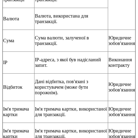
Валюта, використана для
Валюта
транзакції.
Сума валюти, залученої в
Юридичне
Сума
транзакції.
зобов'язання
IP-адреса, з якої був надісланий
Виконання
IP
запит.
контракту
Дані відбитка, пов'язані з
Юридичне
Відбиток
користувачем (може бути
зобов'язання
порожнім).
Ім'я тримача
Ім'я тримача картки, використаної
Юридичне
картки
для транзакції.
зобов'язання
Ім'я тримача
Ім'я тримача картки, використаної
Юридичне
картки
для транзакції.
зобов'язання