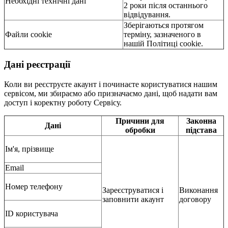
Необхідні технічні дані
2 роки після останнього
відвідування.
Зберігаються протягом
Файли cookie
терміну, зазначеного в
нашій Політиці cookie.
Дані реєстрації
Коли ви реєструєте акаунт і починаєте користуватися нашим
сервісом, ми збираємо або призначаємо дані, щоб надати вам
доступ і коректну роботу Сервісу.
Причини для
Законна
Дані
обробки
підстава
Ім'я, прізвище
Email
Номер телефону
Зареєструватися і
Виконання
заповнити акаунт
договору
ID користувача