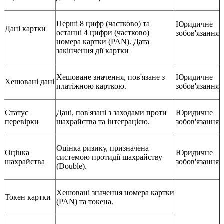
Перші 8 цифр (частково) та
Юридичне
Дані картки
останні 4 цифри (частково)
зобов'язання
номера картки (PAN). Дата
закінчення дії картки
Хешоване значення, пов'язане з
Юридичне
Хешовані дані
платіжною карткою.
зобов'язання
Статус
Дані, пов'язані з заходами проти
Юридичне
перевірки
шахрайства та інтеграцією.
зобов'язання
Оцінка ризику, призначена
Оцінка
Юридичне
системою протидії шахрайству
шахрайства
зобов'язання
(Double).
Хешовані значення номера картки
Токен картки
(PAN) та токена.