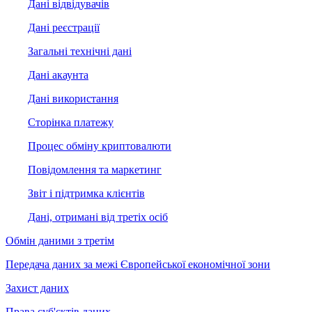
Дані відвідувачів
Дані реєстрації
Загальні технічні дані
Дані акаунта
Дані використання
Сторінка платежу
Процес обміну криптовалюти
Повідомлення та маркетинг
Звіт і підтримка клієнтів
Дані, отримані від третіх осіб
Обмін даними з третім
Передача даних за межі Європейської економічної зони
Захист даних
Права суб'єктів даних