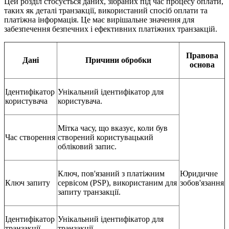
Цей розділ стосується даних, зібраних під час процесу оплати,
таких як деталі транзакції, використаний спосіб оплати та
платіжна інформація. Це має вирішальне значення для
забезпечення безпечних і ефективних платіжних транзакцій.
Правова
Дані
Причини обробки
основа
Ідентифікатор
Унікальний ідентифікатор для
користувача
користувача.
Мітка часу, що вказує, коли був
Час створення
створений користувацький
обліковий запис.
Ключ, пов'язаний з платіжним
Юридичне
Ключ запиту
сервісом (PSP), використаним для
зобов'язання
запиту транзакції.
Ідентифікатор
Унікальний ідентифікатор для
транзакції
транзакції.