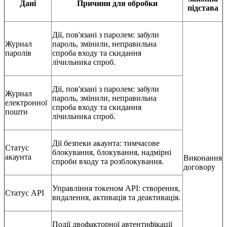
Дані
Причини для обробки
підстава
Дії, пов'язані з паролем: забули
Журнал
пароль, змінили, неправильна
паролів
спроба входу та скидання
лічильника спроб.
Дії, пов'язані з паролем: забули
Журнал
пароль, змінили, неправильна
електронної
спроба входу та скидання
пошти
лічильника спроб.
Дії безпеки акаунта: тимчасове
Статус
блокування, блокування, надмірні
акаунта
Виконання
спроби входу та розблокування.
договору
Управління токеном API: створення,
Статус API
видалення, активація та деактивація.
Події двофакторної автентифікації