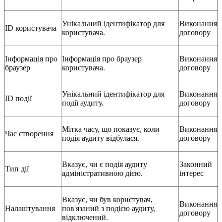
Унікальний ідентифікатор для
Виконання
ID користувача
користувача.
договору
Інформація про
Інформація про браузер
Виконання
браузер
користувача.
договору
Унікальний ідентифікатор для
Виконання
ID події
події аудиту.
договору
Мітка часу, що показує, коли
Виконання
Час створення
подія аудиту відбулася.
договору
Вказує, чи є подія аудиту
Законний
Тип дії
адміністративною дією.
інтерес
Вказує, чи був користувач,
Виконання
Налаштування
пов'язаний з подією аудиту,
договору
відключений.