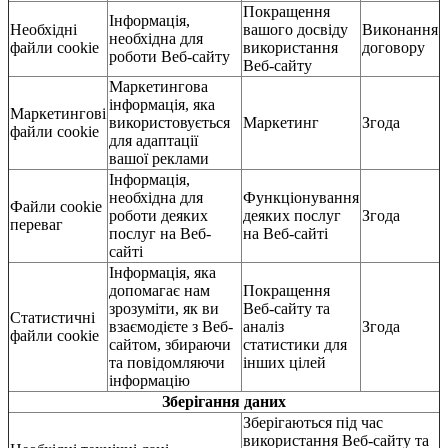
Покращення
Інформація,
Необхідні
вашого досвіду
Виконання
необхідна для
файли cookie
використання
договору
роботи Веб-сайту
Веб-сайту
Маркетингова
інформація, яка
Маркетингові
використовується
Маркетинг
Згода
файли cookie
для адаптації
вашої реклами
Інформація,
необхідна для
Функціонування
Файли cookie
роботи деяких
деяких послуг
Згода
переваг
послуг на Веб-
на Веб-сайті
сайті
Інформація, яка
допомагає нам
Покращення
зрозуміти, як ви
Веб-сайту та
Статистичні
взаємодієте з Веб-
аналіз
Згода
файли cookie
сайтом, збираючи
статистики для
та повідомляючи
інших цілей
інформацію
Зберігання даних
Зберігаються під час
використання Веб-сайту та