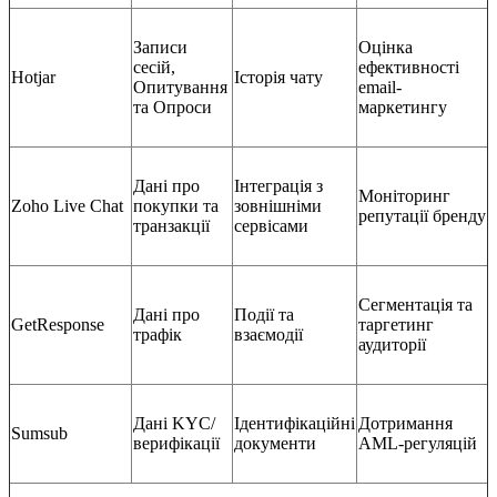
Записи
Оцінка
сесій,
ефективності
Hotjar
Історія чату
Опитування
email-
та Опроси
маркетингу
Дані про
Інтеграція з
Моніторинг
Zoho Live Chat
покупки та
зовнішніми
репутації бренду
транзакції
сервісами
Сегментація та
Дані про
Події та
GetResponse
таргетинг
трафік
взаємодії
аудиторії
Дані KYC/
Ідентифікаційні
Дотримання
Sumsub
верифікації
документи
AML-регуляцій