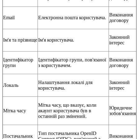
Виконання
Email
Електронна пошта користувача.
договору
Законний
Ім'я та прізвище
Ім'я користувача.
інтерес
Ідентифікатор
Ідентифікатор групи, пов'язаної
Виконання
групи
з користувачем.
договору
Налаштування локалі для
Законний
Локаль
користувача.
інтерес
Мітка часу, що вказує, коли
Юридичне
Мітка часу
акаунт користувача був в
зобов'язання
останній раз змінений.
Тип постачальника OpenID
Постачальник
Виконання
Connect (OIDC), пов'язаний з