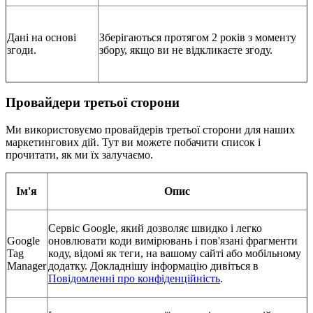
Дані на основі
Зберігаються протягом 2 років з моменту
згоди.
збору, якщо ви не відкликаєте згоду.
Провайдери третьої сторони
Ми використовуємо провайдерів третьої сторони для наших
маркетингових дій. Тут ви можете побачити список і
прочитати, як ми їх залучаємо.
Ім'я
Опис
Сервіс Google, який дозволяє швидко і легко
Google
оновлювати коди вимірювань і пов'язані фрагменти
Tag
коду, відомі як теги, на вашому сайті або мобільному
Manager
додатку.
Докладнішу інформацію дивіться в
Повідомленні про конфіденційність
.