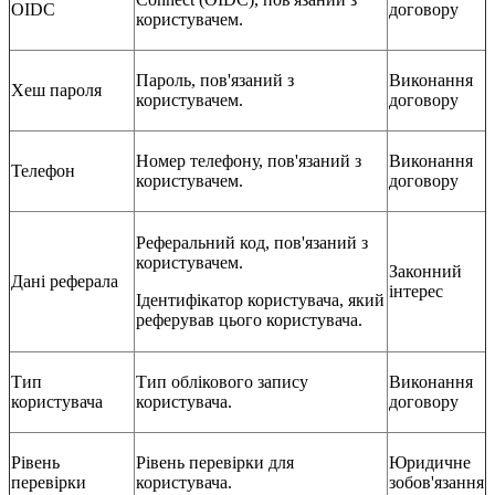
OIDC
договору
користувачем.
Пароль, пов'язаний з
Виконання
Хеш пароля
користувачем.
договору
Номер телефону, пов'язаний з
Виконання
Телефон
користувачем.
договору
Реферальний код, пов'язаний з
користувачем.
Законний
Дані реферала
інтерес
Ідентифікатор користувача, який
реферував цього користувача.
Тип
Тип облікового запису
Виконання
користувача
користувача.
договору
Рівень
Рівень перевірки для
Юридичне
перевірки
користувача.
зобов'язання