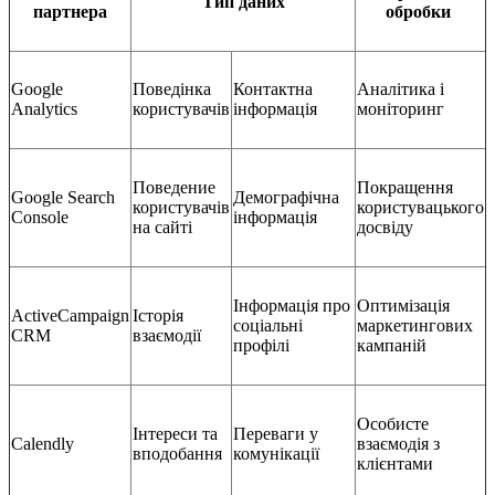
Тип даних
партнера
обробки
Google
Поведінка
Контактна
Аналітика і
Analytics
користувачів
інформація
моніторинг
Поведение
Покращення
Google Search
Демографічна
користувачів
користувацького
Console
інформація
на сайті
досвіду
Інформація про
Оптимізація
ActiveCampaign
Історія
соціальні
маркетингових
CRM
взаємодії
профілі
кампаній
Особисте
Інтереси та
Переваги у
Calendly
взаємодія з
вподобання
комунікації
клієнтами