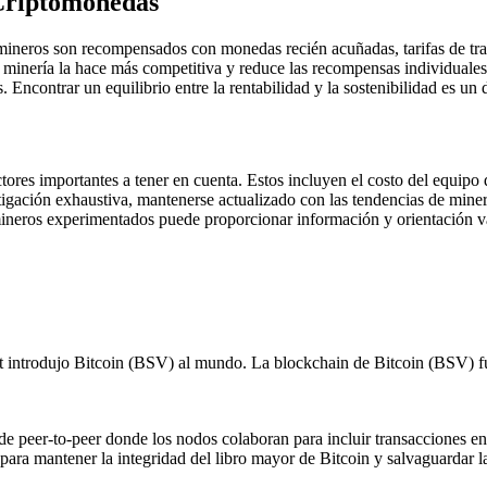
 Criptomonedas
 mineros son recompensados con monedas recién acuñadas, tarifas de t
de minería la hace más competitiva y reduce las recompensas individual
. Encontrar un equilibrio entre la rentabilidad y la sostenibilidad es un 
res importantes a tener en cuenta. Estos incluyen el costo del equipo de 
tigación exhaustiva, mantenerse actualizado con las tendencias de mine
ineros experimentados puede proporcionar información y orientación va
 introdujo Bitcoin (BSV) al mundo. La blockchain de Bitcoin (BSV) fu
e peer-to-peer donde los nodos colaboran para incluir transacciones en
ara mantener la integridad del libro mayor de Bitcoin y salvaguardar la