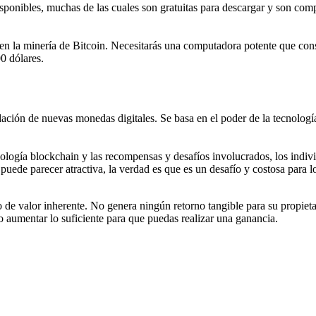
isponibles, muchas de las cuales son gratuitas para descargar y son c
 en la minería de Bitcoin. Necesitarás una computadora potente que co
0 dólares.
dación de nuevas monedas digitales. Se basa en el poder de la tecnologí
cnología blockchain y las recompensas y desafíos involucrados, los ind
de parecer atractiva, la verdad es que es un desafío y costosa para log
 de valor inherente. No genera ningún retorno tangible para su propiet
no aumentar lo suficiente para que puedas realizar una ganancia.