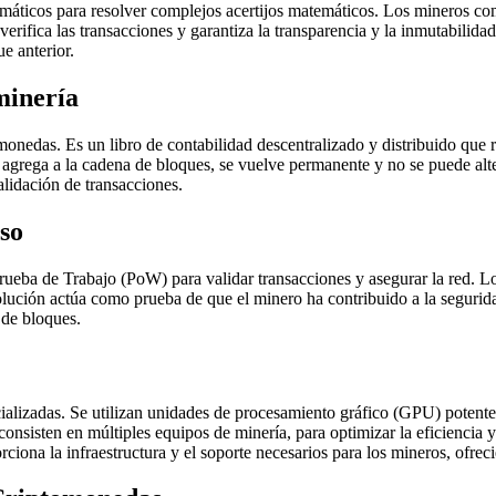
máticos para resolver complejos acertijos matemáticos. Los mineros comp
verifica las transacciones y garantiza la transparencia y la inmutabili
ue anterior.
minería
onedas. Es un libro de contabilidad descentralizado y distribuido que r
agrega a la cadena de bloques, se vuelve permanente y no se puede alte
alidación de transacciones.
so
eba de Trabajo (PoW) para validar transacciones y asegurar la red. 
lución actúa como prueba de que el minero ha contribuido a la segurida
 de bloques.
ializadas. Se utilizan unidades de procesamiento gráfico (GPU) potente
consisten en múltiples equipos de minería, para optimizar la eficiencia
rciona la infraestructura y el soporte necesarios para los mineros, ofre