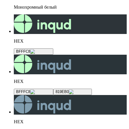
Монохромный белый
HEX
BFFFC8
HEX
BFFFC8
819EB0
HEX