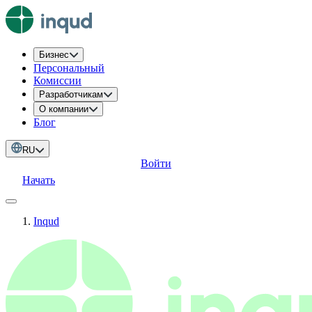
Бизнес
Персональный
Комиссии
Разработчикам
О компании
Блог
RU
Войти
Начать
Inqud