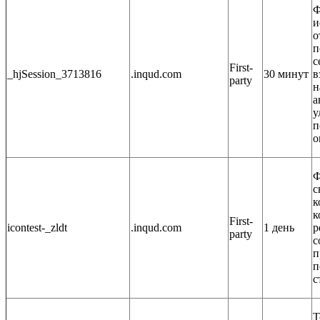
Ф
и
о
п
с
First-
_hjSession_3713816
.inqud.com
30 минут
в
party
н
а
у
п
о
Ф
с
к
к
First-
icontest-_zldt
.inqud.com
1 день
р
party
с
п
п
с
Т