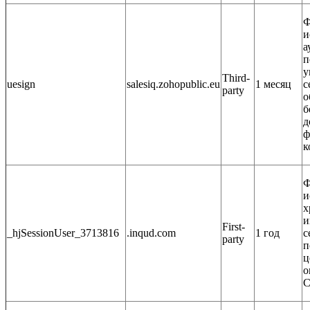
Ф
и
а
п
у
Third-
uesign
salesiq.zohopublic.eu
1 месяц
с
party
о
б
д
ф
к
Ф
и
х
и
First-
_hjSessionUser_3713816
.inqud.com
1 год
с
party
п
ц
о
С