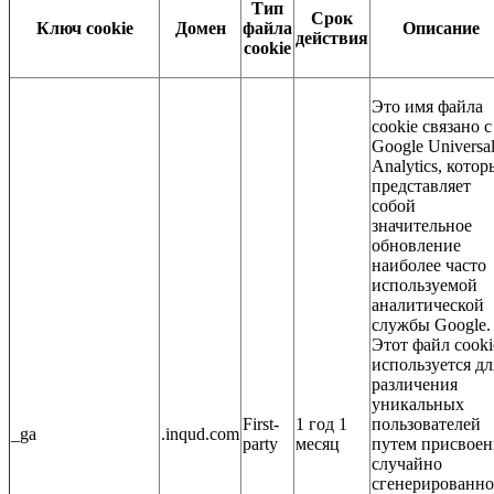
Тип
Срок
Ключ cookie
Домен
файла
Описание
действия
cookie
Это имя файла
cookie связано с
Google Universa
Analytics, кото
представляет
собой
значительное
обновление
наиболее часто
используемой
аналитической
службы Google.
Этот файл cooki
используется дл
различения
уникальных
First-
1 год 1
пользователей
_ga
.inqud.com
party
месяц
путем присвоен
случайно
сгенерированно