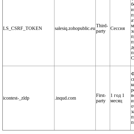
б
и
п
а
Third-
м
LS_CSRF_TOKEN
salesiq.zohopublic.eu
Сессия
party
з
п
п
д
п
С
Ф
с
к
р
First-
1 год 1
в
icontest-_zldp
.inqud.com
party
месяц
и
о
з
п
п