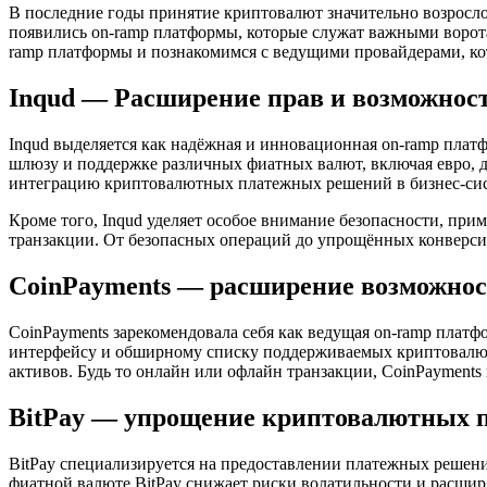
В последние годы принятие криптовалют значительно возросло
появились on-ramp платформы, которые служат важными ворота
ramp платформы и познакомимся с ведущими провайдерами, к
Inqud — Расширение прав и возможност
Inqud выделяется как надёжная и инновационная on-ramp плат
шлюзу и поддержке различных фиатных валют, включая евро, д
интеграцию криптовалютных платежных решений в бизнес-си
Кроме того, Inqud уделяет особое внимание безопасности, пр
транзакции. От безопасных операций до упрощённых конверсий
CoinPayments — расширение возможнос
CoinPayments зарекомендовала себя как ведущая on-ramp платф
интерфейсу и обширному списку поддерживаемых криптовалют,
активов. Будь то онлайн или офлайн транзакции, CoinPayments
BitPay — упрощение криптовалютных 
BitPay специализируется на предоставлении платежных решени
фиатной валюте BitPay снижает риски волатильности и расширя