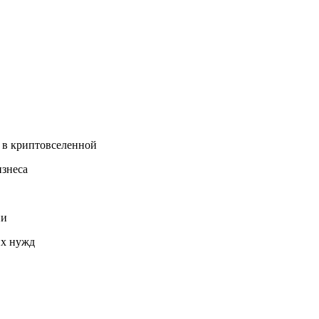
 в криптовселенной
изнеса
ии
их нужд