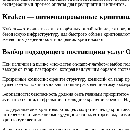
бесперебойный процесс оплаты для предприятий и клиентов.
Kraken — оптимизированные криптова
Kraken — это одна из самых надёжных онлайн-бирж для покуп
безопасную инфраструктуру для быстрого обмена криптовалют
желающих уверенно войти на рынок криптовалют.
Выбор подходящего поставщика услуг 
При наличии на рынке множества on-ramp-платформ выбор подх
выборе on-ramp-платформы, которая наилучшим образом соотв
Прозрачные комиссии: оцените структуру комиссий on-ramp-пр
существенно повлиять на ваши общие расходы, поэтому выбир
Безопасность: безопасность должна быть главным приоритетом
аутентификация, шифрование и холодное хранение средств. Н
Поддерживаемые криптовалюты: рассмотрите спектр криптовал
интересуют, а также любые будущие активы, которые вы, возм
криптопутешествии.
Варианты оплаты: оцените доступные варианты оплаты, пред