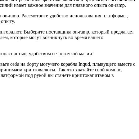
илий имеет важное значение для плавного опыта on-ramp.
 on-ramp. Рассмотрите удобство использования платформы,
 опыту.
птовалют. Выберите поставщика on-ramp, который предлагает
лем, которые могут возникнуть во время вашего
зопасностью, удобством и частичкой магии!
те себя на борту могучего корабля Inqud, плывущего вместе с
принимаем криптовалюты. Так что хватайте свой компас,
платформой под рукой вы станете криптокапитаном в