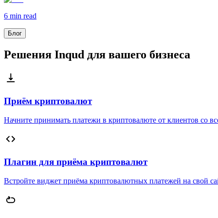
6 min
read
Блог
Решения Inqud для вашего бизнеса
Приём криптовалют
Начните принимать платежи в криптовалюте от клиентов со вс
Плагин для приёма криптовалют
Встройте виджет приёма криптовалютных платежей на свой са