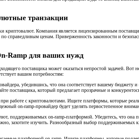
лютные транзакции
ки криптовалют. Компания является лицензированным поставщик
 по справедливым ценам. Приверженность законности и безопас
On-Ramp для ваших нужд
одящего поставщика может оказаться непростой задачей. Вот н
етствует вашим потребностям:
овайдера, убедившись, что она соответствует вашему бюджету 
айте поставщика, который предлагает прозрачные и конкуренто
 при работе с криптовалютами. Ищите платформы, которые реал
адежный on-ramp-провайдер будет уделять первостепенное внима
ют, поддерживаемых on-ramp-платформой. Убедитесь, что она 
ожно, захотите изучить. Разнообразный выбор поддерживаемых 
лагаемые платформой on-ramp. Ищите платформы, которые подд