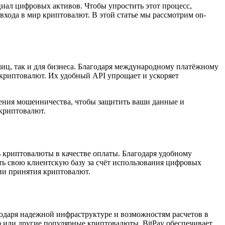
циал цифровых активов. Чтобы упростить этот процесс,
хода в мир криптовалют. В этой статье мы рассмотрим on-
лиц, так и для бизнеса. Благодаря международному платёжному
криптовалют. Их удобный API упрощает и ускоряет
жения мошенничества, чтобы защитить ваши данные и
 криптовалют.
ь криптовалюты в качестве оплаты. Благодаря удобному
ь свою клиентскую базу за счёт использования цифровых
ции принятия криптовалют.
одаря надежной инфраструктуре и возможностям расчетов в
um или другие популярные криптовалюты, BitPay обеспечивает