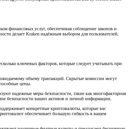
ом финансовых услуг, обеспечивая соблюдение законов и
ности делает Kraken надёжным выбором для пользователей,
есколько ключевых факторов, которые следует учитывать при
и ожидаемому объему транзакций. Скрытые комиссии могут
способные цены.
изуют надежные меры безопасности, такие как многофакторная
ние безопасности ваших активов и личной информации.
поддерживает конкретные криптовалюты, которые вас
криптовалют обеспечивает большую гибкость в вашем
ерживают различные фиатные валюты и предлагают бесшовную