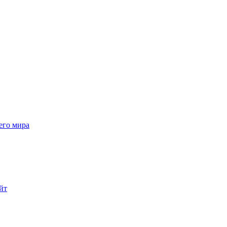
его мира
йт