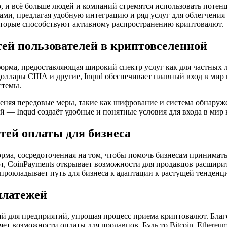
, и всё больше людей и компаний стремятся использовать потен
ми, предлагая удобную интеграцию и ряд услуг для облегчения в
оторые способствуют активному распространению криптовалют.
ей пользователей в криптовселенной
форма, предоставляющая широкий спектр услуг как для частных 
оллары США и другие, Inqud обеспечивает плавный вход в мир 
стемы.
именяя передовые меры, такие как шифрование и система обнару
 — Inqud создаёт удобные и понятные условия для входа в мир
тей оплаты для бизнеса
орма, сосредоточенная на том, чтобы помочь бизнесам принимат
 CoinPayments открывает возможности для продавцов расширит
 прокладывает путь для бизнеса к адаптации к растущей тенден
платежей
й для предприятий, упрощая процесс приема криптовалют. Благ
ет возможности оплаты для продавцов. Будь то Bitcoin, Ethere