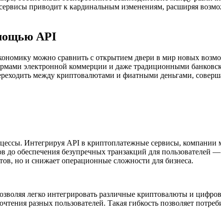
сервисы приводит к кардинальным изменениям, расширяя возмо
омощью API
ономику можно сравнить с открытием двери в мир новых возмо
рмами электронной коммерции и даже традиционными банковски
переходить между криптовалютами и фиатными деньгами, соверш
оцессы. Интегрируя API в криптоплатежные сервисы, компании
в до обеспечения безупречных транзакций для пользователей —
тов, но и снижает операционные сложности для бизнеса.
озволяя легко интегрировать различные криптовалюты и цифров
очтения разных пользователей. Такая гибкость позволяет потре