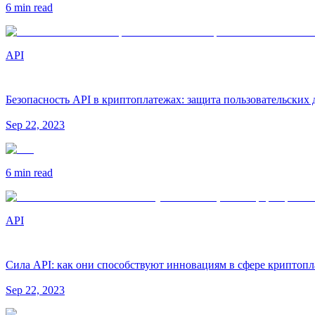
6 min
read
API
Безопасность API в криптоплатежах: защита пользовательских
Sep 22, 2023
6 min
read
API
Сила API: как они способствуют инновациям в сфере криптоп
Sep 22, 2023