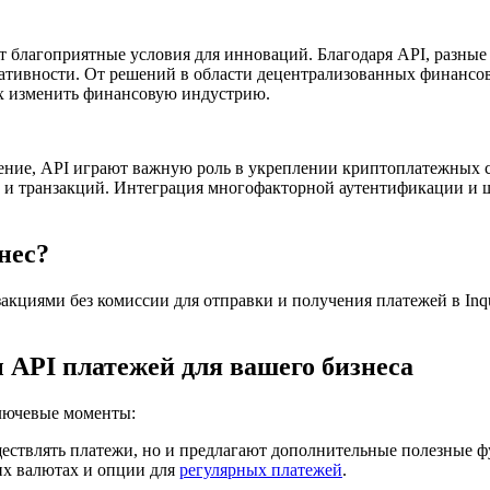
 благоприятные условия для инноваций. Благодаря API, разные
ативности. От решений в области децентрализованных финансо
х изменить финансовую индустрию.
ачение, API играют важную роль в укреплении криптоплатежных 
 и транзакций. Интеграция многофакторной аутентификации и
нес?
акциями без комиссии для отправки и получения платежей в Inq
API платежей для вашего бизнеса
лючевые моменты:
ествлять платежи, но и предлагают дополнительные полезные фу
их валютах и опции для
регулярных платежей
.