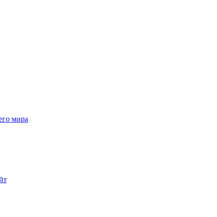
его мира
йт